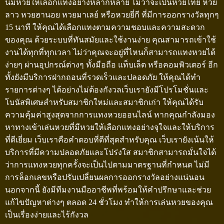
นี้มีหวยให้เลือกแทงอย่างหลากหลาย ไม่ว่าจะเป็นหวยไทย หวย
ลาว หวยฮานอย หวยมาเลย์ หรือหวยยี่กี ที่มีการออกรางวัลทุกๆ
15 นาที ให้คุณได้เลือกแทงตามความชอบและความสะดวก
ของคุณ ด้วยระบบที่ทันสมัยและใช้งานง่าย คุณสามารถเข้าใช้
งานได้ทุกที่ทุกเวลา ไม่ว่าคุณจะอยู่ที่ไหนก็สามารถแทงหวยได้
ง่ายๆ ผ่านอุปกรณ์ต่างๆ ทั้งมือถือ แท็บเล็ต หรือคอมพิวเตอร์ อีก
ทั้งยังมีบริการฝากถอนที่รวดเร็วและปลอดภัย ให้คุณได้ทำ
รายการต่างๆ ได้อย่างไม่ต้องกังวลเว็บเรายังมีโปรโมชั่นและ
โบนัสพิเศษสำหรับสมาชิกใหม่และสมาชิกเก่า ให้คุณได้รับ
ความคุ้มค่าสูงสุดจากการแทงหวยออนไลน์ หากคุณกำลังมอง
หาทางเข้าเล่นหวยที่มีหวยให้เลือกแทงอย่างจุใจและให้บริการ
ที่ดีเยี่ยม เว็บเราคือคำตอบที่ดีที่สุดสำหรับคุณ เว็บเรายังเน้นให้
บริการที่มีความปลอดภัยและโปร่งใส สมาชิกสามารถมั่นใจได้
ว่าการแทงหวยทุกครั้งจะเป็นไปตามมาตรฐานที่กำหนด ไม่มี
การล็อกเลขหรือปรับเปลี่ยนผลการออกรางวัลอย่างแน่นอน
นอกจากนี้ ยังมีทีมงานมืออาชีพที่พร้อมให้คำปรึกษาและช่วย
แก้ไขปัญหาต่างๆ ตลอด 24 ชั่วโมง ทำให้การเล่นหวยของคุณ
เป็นเรื่องง่ายและไร้กังวล