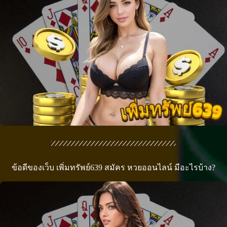
ข้อดีของเว็บ เพิ่มทรัพย์639 สมัคร หวยออนไลน์ มีอะไรบ้าง?