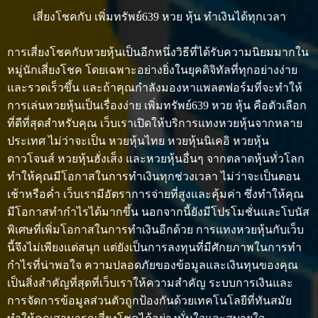
เสี่ยงโชคกับ เพิ่มทรัพย์639 หวย หุ้น ทำเงินได้ทุกเวลา
การเสี่ยงโชคกับหวยหุ้นเป็นอีกหนึ่งวิธีที่ได้รับความนิยมมากใน
หมู่นักเสี่ยงโชค โดยเฉพาะอย่างยิ่งในยุคดิจิทัลที่ทุกอย่างง่าย
และรวดเร็วขึ้น และถ้าคุณกำลังมองหาแพลตฟอร์มที่จะทำให้
การเล่นหวยหุ้นเป็นเรื่องง่าย เพิ่มทรัพย์639 หวย หุ้น คือตัวเลือก
ที่ดีที่สุดสำหรับคุณ เว็บเราเปิดให้บริการแทงหวยหุ้นจากหลาย
ประเทศ ไม่ว่าจะเป็น หวยหุ้นไทย หวยหุ้นนิเคอิ หวยหุ้น
ดาวโจนส์ หวยหุ้นฮั่งเส็ง และหวยหุ้นอื่นๆ จากตลาดหุ้นทั่วโลก
ทำให้คุณมีโอกาสในการทำเงินทุกช่วงเวลา ไม่ว่าจะเป็นตอน
เช้าหรือค่ำ เว็บเรามีอัตราการจ่ายที่สูงและคุ้มค่า ซึ่งทำให้คุณ
มีโอกาสทำกำไรได้มากขึ้น นอกจากนี้ยังมีโปรโมชั่นและโบนัส
พิเศษที่เพิ่มโอกาสในการทำเงินอีกด้วย การแทงหวยหุ้นกับเว็บ
นี้จึงไม่เพียงแต่สนุก แต่ยังเป็นการลงทุนที่มีศักยภาพในการทำ
กำไรที่น่าพอใจ ความปลอดภัยของข้อมูลและเงินทุนของคุณ
เป็นสิ่งสำคัญที่สุดที่เว็บเราให้ความสำคัญ ระบบการเงินและ
การจัดการข้อมูลส่วนตัวถูกป้องกันด้วยเทคโนโลยีที่ทันสมัย