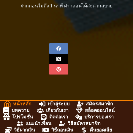
ฝากถอนไม่ถึง 1 นาที ฝากถอนได้สะดวกสบาย​
หน้าหลัก
เข้าสู่ระบบ
สมัครสมาชิก
บทความ
เกี่ยวกับเรา
สล็อตออนไลน์
โปรโมชั่น
ติดต่อเรา
บริการของเรา
แนะนำเพื่อน
วิธีสมัครสมาชิก
วิธีฝากเงิน
วิธีถอนเงิน
คืนยอดเสีย