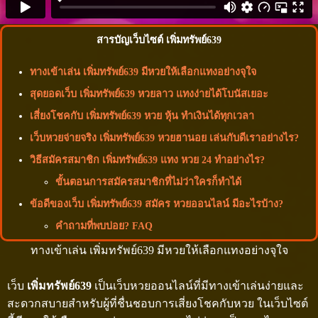
สารบัญเว็บไซต์ เพิ่มทรัพย์639
ทางเข้าเล่น เพิ่มทรัพย์639 มีหวยให้เลือกแทงอย่างจุใจ
สุดยอดเว็บ เพิ่มทรัพย์639 หวยลาว แทงง่ายได้โบนัสเยอะ
เสี่ยงโชคกับ เพิ่มทรัพย์639 หวย หุ้น ทำเงินได้ทุกเวลา
เว็บหวยจ่ายจริง เพิ่มทรัพย์639 หวยฮานอย เล่นกับดีเราอย่างไร?
วิธีสมัครสมาชิก เพิ่มทรัพย์639 แทง หวย 24 ทำอย่างไร?
ขั้นตอนการสมัครสมาชิกที่ไม่ว่าใครก็ทำได้
ข้อดีของเว็บ เพิ่มทรัพย์639 สมัคร หวยออนไลน์ มีอะไรบ้าง?
คำถามที่พบบ่อย? FAQ
ทางเข้าเล่น เพิ่มทรัพย์639 มีหวยให้เลือกแทงอย่างจุใจ
เว็บ
เพิ่มทรัพย์639
เป็นเว็บหวยออนไลน์ที่มีทางเข้าเล่นง่ายและ
สะดวกสบายสำหรับผู้ที่ชื่นชอบการเสี่ยงโชคกับหวย ในเว็บไซต์