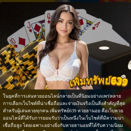
ในยุคที่การเล่นหวยออนไลน์กลายเป็นที่นิยมอย่างแพร่หลาย
การเลือกเว็บไซต์ที่น่าเชื่อถือและจ่ายเงินจริงเป็นสิ่งสำคัญที่สุด
สำหรับผู้เล่นหวยทุกคน เพิ่มทรัพย์639 หวยฮานอย คือเว็บหวย
ออนไลน์ที่ได้รับการยอมรับว่าเป็นหนึ่งในเว็บไซต์ที่มีความน่า
เชื่อถือสูง โดยเฉพาะอย่างยิ่งกับหวยฮานอยที่ได้รับความนิยม