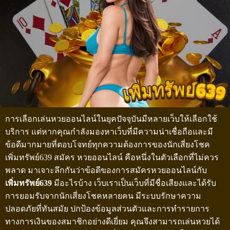
การเลือกเล่นหวยออนไลน์ในยุคปัจจุบันมีหลายเว็บให้เลือกใช้
บริการ แต่หากคุณกำลังมองหาเว็บที่มีความน่าเชื่อถือและมี
ข้อดีมากมายที่ตอบโจทย์ทุกความต้องการของนักเสี่ยงโชค
เพิ่มทรัพย์639 สมัคร หวยออนไลน์ คือหนึ่งในตัวเลือกที่ไม่ควร
พลาด มาเจาะลึกกันว่าข้อดีของการสมัครหวยออนไลน์กับ
เพิ่มทรัพย์639
มีอะไรบ้าง เว็บเราเป็นเว็บที่มีชื่อเสียงและได้รับ
การยอมรับจากนักเสี่ยงโชคหลายคน มีระบบรักษาความ
ปลอดภัยที่ทันสมัย ปกป้องข้อมูลส่วนตัวและการทำรายการ
ทางการเงินของสมาชิกอย่างดีเยี่ยม คุณจึงสามารถเล่นหวยได้