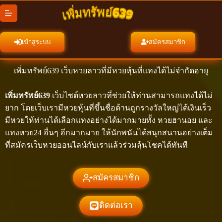
Skip
to
content
เข้าสู่ระบบ
สมัครสมาชิก
เพิ่มทรัพย์639 เว็บหวยลาวที่มีหวยหุ้นที่แทงได้ไม่จำกัดอายุ
เพิ่มทรัพย์639
เว็บไซต์​หวยลาวที่ช่วยให้ท่านสามารถแทงได้ไม่
ยาก โดยเว็บเรามีหวยหุ้นที่ขึ้นชื่อด้านถูกรางวัลใหญ่ได้เงินเร็ว
มีหวยให้ท่านได้เลือกแทงอย่างได้มากมายทั้ง หวยฮานอย และ
แทงหวย24 อื่นๆ อีกมากมาย ให้นักพนันได้สนุกสนาน​อย่างเต็ม
ที่สมัครเว็บหวยออนไลน์​กับเราแล้วร่วมลุ้นโชคได้ทันที
สมัครสมาชิก
ติดต่อเรา