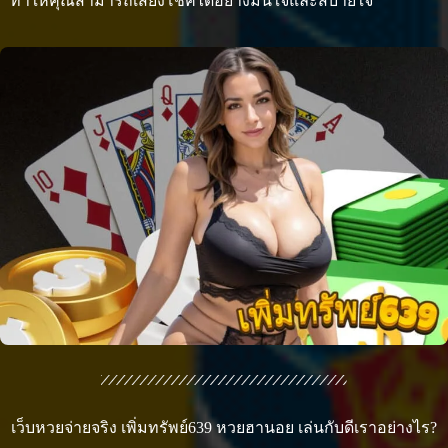
ทำให้คุณสามารถเสี่ยงโชคได้อย่างมั่นใจและสบายใจ
เว็บหวยจ่ายจริง เพิ่มทรัพย์639 หวยฮานอย เล่นกับดีเราอย่างไร?