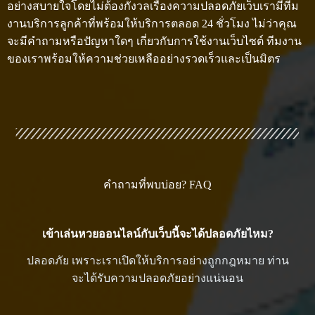
อย่างสบายใจโดยไม่ต้องกังวลเรื่องความปลอดภัยเว็บเรามีทีม
งานบริการลูกค้าที่พร้อมให้บริการตลอด 24 ชั่วโมง ไม่ว่าคุณ
จะมีคำถามหรือปัญหาใดๆ เกี่ยวกับการใช้งานเว็บไซต์ ทีมงาน
ของเราพร้อมให้ความช่วยเหลืออย่างรวดเร็วและเป็นมิตร
คำถามที่พบบ่อย? FAQ
เข้าเล่นหวยออนไลน์​กับเว็บนี้จะได้ปลอดภัยไหม?
ปลอดภัย เพราะเราเปิดให้บริการอย่าง​ถูกกฎหมาย​ ท่าน
จะได้รับความปลอดภัย​อย่างแน่นอน