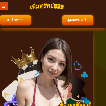
Skip
to
content
เข้าสู่ระบบ
สมัครสมาชิก