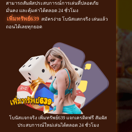
สามารถสัมผัสประสบการณ์การเล่นที่ปลอดภัย
มั่นคง และคุ้มค่าได้ตลอด 24 ชั่วโมง
เพิ่มทรัพย์639
สมัครง่าย โบนัสแตกจริง เล่นแล้ว
ถอนได้เลยทุกยอด
โบนัสแจกจริง เพิ่มทรัพย์639 แจกเครดิตฟรี สัมผัส
ประสบการณ์ใหม่เล่นได้ตลอด 24 ชั่วโมง